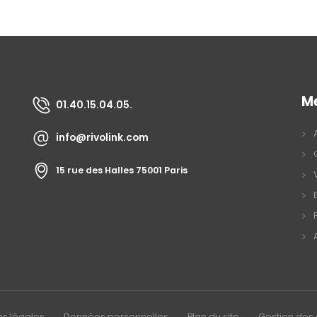
M
01.40.15.04.05.
info@rivolink.com
15 rue des Halles 75001 Paris
ns légales
Données personnelles
Plan du site
Gestion des 